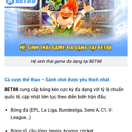
Hệ sinh thái game đa dạng tại BET88
Cá cược thể thao – Sảnh chơi được yêu thích nhất
BET88
cung cấp bảng kèo cực kỳ đa dạng với tỷ lệ chuẩn
quốc tế, cập nhật liên tục theo diễn biến trận đấu:
Bóng đá (EPL, La Liga, Bundesliga, Serie A, C1, V-
League…)
Bóng rổ, cầu lông, tennis, boxing, cricket