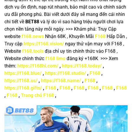
dịch vụ ổn định, nạp rút nhanh, bảo mật cao và chính sách
ưu đãi phong phú. Bài viết dưới đây sẽ mang đến cái nhìn
chi tiết về
BET88
và lý do vì sao hàng triệu người chơi lựa
chọn nền tảng này mỗi ngày. >>> Khám phá:
Truy Cập
website
f168.news
Nhận 68K , Khuyến Mãi
F168
Hấp Dẫn ,
Truy cập
https://f168.vision/
ngay thử vận may với F168 ,
Website
f168.tools
địa chỉ uy tín chính thức vào F168 ,
Website chính thức
f168 limo
đăng ký +168K
>>> Xem
thêm:
https://f168hi.com/
,
https://f168.today/
,
https://f168.blue/
,
https://f168.studio/
,
F168
,
https://f168.us/
,
https://f168.name/
,
F168
,
https://f168.gifts/
,
F168
,
F168
,
F168
,
F168
,
F168
,
F168
,
F168
,
Trang chủ F168
,